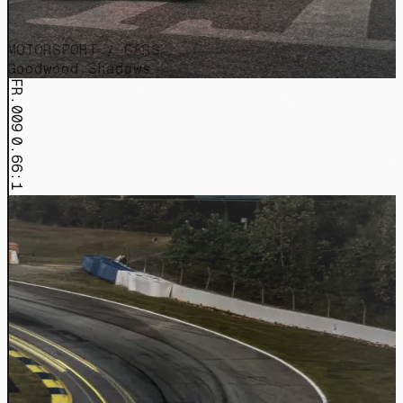
MOTORSPORT / CARS
Goodwood Shadows
FR.009
0.66:1