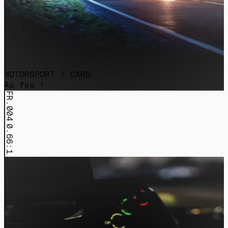
MOTORSPORT / CARS
Au feu !
FR.004
0.66:1