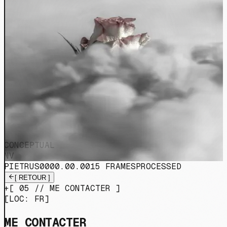
CONCEPTUAL
NV
PIETRUS
0000.00.00
15
FRAMES
PROCESSED
[
RETOUR
]
+
[
05
//
ME CONTACTER
]
[
LOC: FR
]
ME CONTACTER