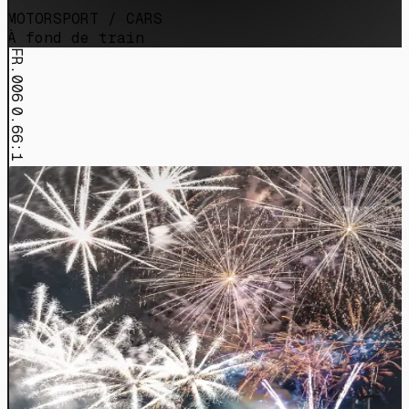
MOTORSPORT / CARS
À fond de train
FR.006
0.66:1