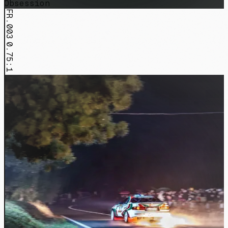
Obsession
FR.003
0.75:1