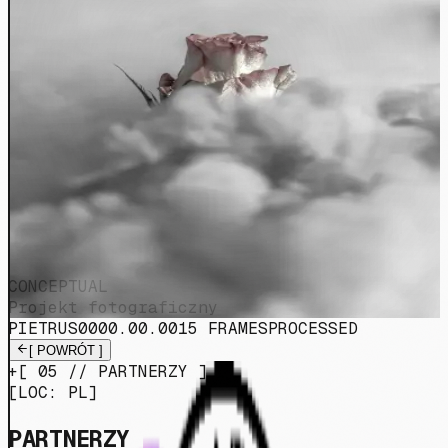
CONCEPTUAL
Projekt fotograficzny
PIETRUS
0000.00.00
15
FRAMES
PROCESSED
[
POWRÓT
]
+
[
05
//
PARTNERZY
]
[
LOC: PL
]
PARTNERZY