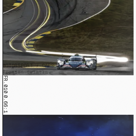
MOTORSPORT / CARS
Promień światła
FR.010
0.66:1