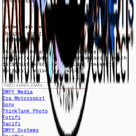
porozmawiajmy.
System stale ewoluuje.
KRONIKA WYŚCIGOWA I SPRZĘT
DISPATCH
Wspieraj moją pasję! Zapisz się na
newsletter, aby otrzymywać wieści z moich
ostatnich wyścigów, kulisów, recenzji
sprzętu i wpisów torowych.
DOŁĄCZ
OMYY Media
Era Motorsport
Sony
ThinkTank Photo
Fotifi
Racifi
OMYY Systems