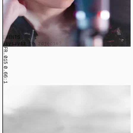
EVENTS
Słyszysz to zdjęcie?
FR.015
0.66:1