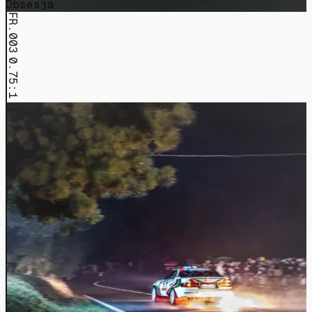
Obsesja
FR.003
0.75:1