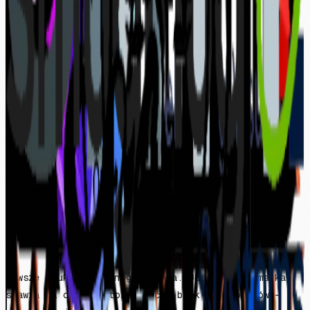
Dla mnie partnerstwo to integracja. Chodzi o
współpracę z tymi, którzy dzielą ze mną
bezkompromisowe standardy jakości i odrzucają status
quo.
Niezależnie od tego, czy jest to optyka, przez którą
fotografuję, sprzęt chroniący moje zasoby, czy
platformy hostujące moje innowacje – każdy partner
jest kluczowym elementem
Geometrii Prędkości
.
BUDUJMY RAZEM
Zawsze szukam kolejnego ogniwa. Jeśli Twoja marka
stawia na osiągi, tożsamość i brak kompromisów –