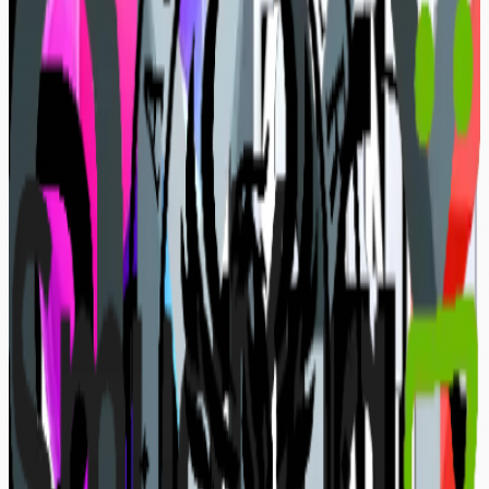
działania na krawędzi możliwości.
WSPÓLNA WIZJA PONAD LOGOTYPY
Wybieram partnerów w taki sam sposób, w jaki
dobieram obiektyw lub piszę linie kodu: w oparciu o
precyzję, niezawodność i intencję. To narzędzia,
które pozwalają mi przełożyć 320 km/h na pojedynczy
kadr, oraz infrastruktura, dzięki której moje
systemy trafiają na padok.
WSPÓLNA AMBICJA