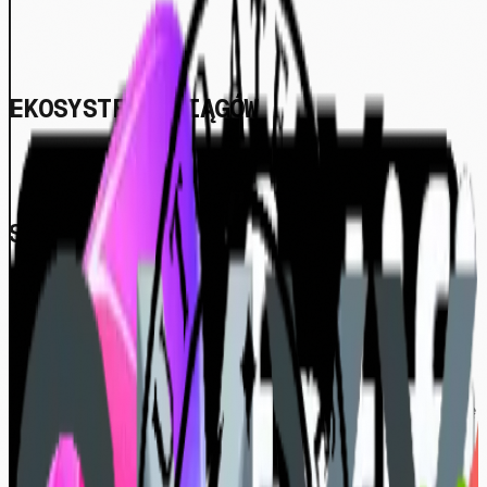
EKOSYSTEM OSIĄGÓW
SYSTEM JEST TAK SILNY, JAK JEGO
NAJSŁABSZE OGNIWO.
Nie wierzę w „sponsoring” w tradycyjnym tego słowa
znaczeniu. Logo na stronie jest statyczne.
Partnerstwo natomiast ma charakter kinetyczny. Wiążę
się z markami, które nie tylko dostarczają sprzęt,
ale zapewniają przewagę technologiczną niezbędną do